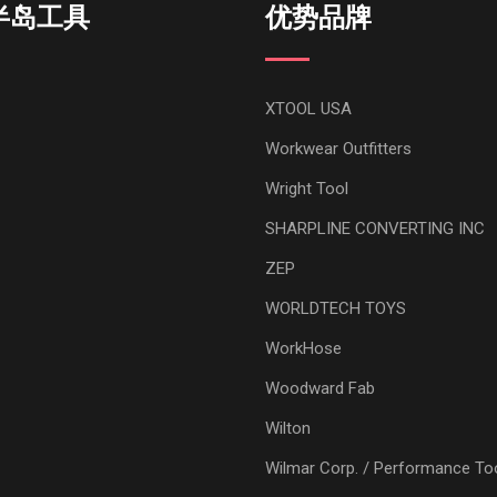
半岛工具
优势品牌
XTOOL USA
Workwear Outfitters
Wright Tool
SHARPLINE CONVERTING INC
ZEP
WORLDTECH TOYS
WorkHose
Woodward Fab
Wilton
Wilmar Corp. / Performance To