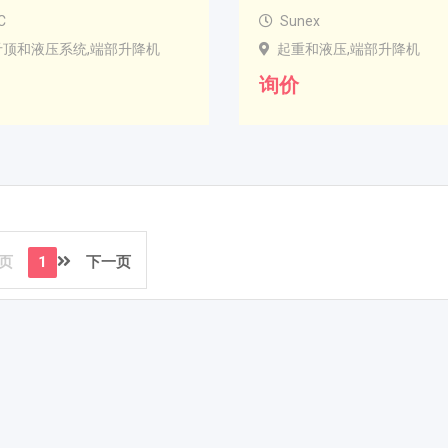
C
Sunex
斤顶和液压系统,端部升降机
起重和液压,端部升降机
询价
页
1
下一页