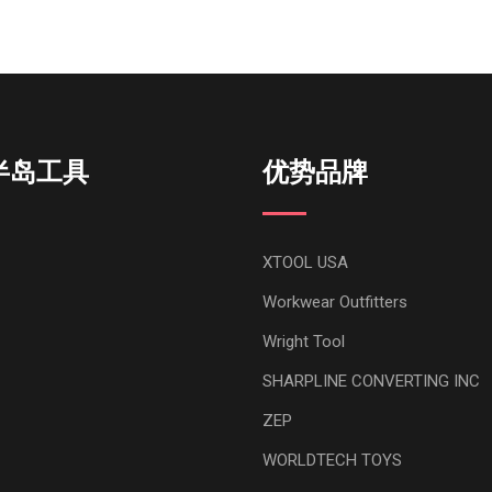
半岛工具
优势品牌
XTOOL USA
Workwear Outfitters
Wright Tool
SHARPLINE CONVERTING INC
ZEP
WORLDTECH TOYS